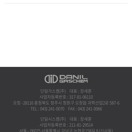
단일가스켐(주)
대표 : 장세훈
사업자등록번호 : 317-81-06110
오창 -28116 충청북도 청주시 청원구 오창읍 과학산업2로 587-6
TEL : 043) 241-0070
FAX : 043) 241-0066
단일시스켐(주)
대표 : 장세훈
사업자등록번호 : 211-81-29514
서울 - 06025 서울특별시 강남구 논현로158길 8 (신사동)