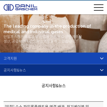
The leading company in the production of
medical and industrial gases
단일가스켐은 의료용 및 산업용 가스 등 다양한 제품을
생산, 공급하는데 선도적인 역할을 하고 있습니다.
고객지원
공지사항&뉴스
공지사항&뉴스
[입찰] 수소 파일롯플랜트용 연결 배관, 전기케이블 및